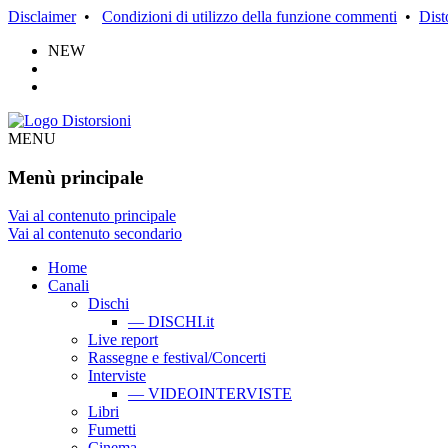
Disclaimer
•
Condizioni di utilizzo della funzione commenti
•
Dist
NEW
MENU
Menù principale
Vai al contenuto principale
Vai al contenuto secondario
Home
Canali
Dischi
— DISCHI.it
Live report
Rassegne e festival/Concerti
Interviste
— VIDEOINTERVISTE
Libri
Fumetti
Cinema