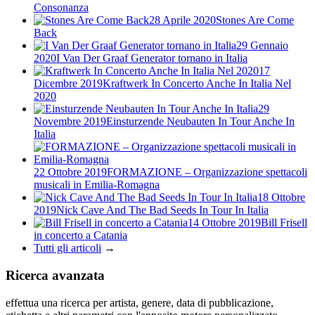
Consonanza
28 Aprile 2020
Stones Are Come
Back
29 Gennaio
2020
I Van Der Graaf Generator tornano in Italia
17
Dicembre 2019
Kraftwerk In Concerto Anche In Italia Nel
2020
29
Novembre 2019
Einsturzende Neubauten In Tour Anche In
Italia
22 Ottobre 2019
FORMAZIONE – Organizzazione spettacoli
musicali in Emilia-Romagna
18 Ottobre
2019
Nick Cave And The Bad Seeds In Tour In Italia
14 Ottobre 2019
Bill Frisell
in concerto a Catania
Tutti gli articoli
→
Ricerca avanzata
effettua una ricerca per artista, genere, data di pubblicazione,