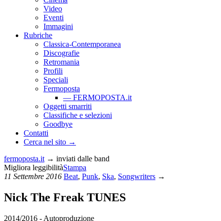
Video
Eventi
Immagini
Rubriche
Classica-Contemporanea
Discografie
Retromania
Profili
Speciali
Fermoposta
— FERMOPOSTA.it
Oggetti smarriti
Classifiche e selezioni
Goodbye
Contatti
Cerca nel sito →
fermoposta.
it
→ inviati dalle band
Migliora leggibilità
Stampa
11 Settembre 2016
Beat
,
Punk
,
Ska
,
Songwriters
→
Nick The Freak
TUNES
2014/2016 - Autoproduzione