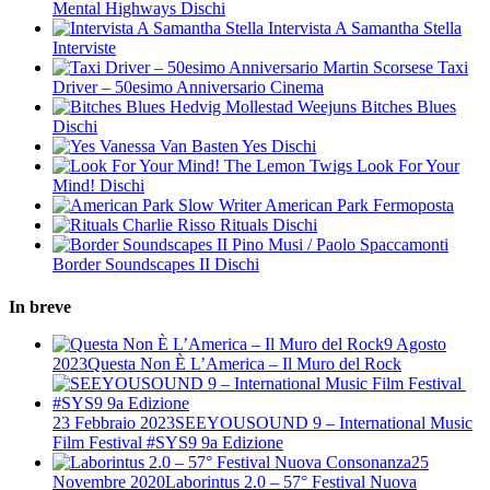
Mental Highways
Dischi
Intervista A Samantha Stella
Interviste
Martin Scorsese
Taxi
Driver – 50esimo Anniversario
Cinema
Hedvig Mollestad Weejuns
Bitches Blues
Dischi
Vanessa Van Basten
Yes
Dischi
The Lemon Twigs
Look For Your
Mind!
Dischi
Slow Writer
American Park
Fermoposta
Charlie Risso
Rituals
Dischi
Pino Musi / Paolo Spaccamonti
Border Soundscapes II
Dischi
In breve
9 Agosto
2023
Questa Non È L’America – Il Muro del Rock
23 Febbraio 2023
​SEEYOUSOUND 9 – International Music
Film Festival ​#SYS9 9a Edizione
25
Novembre 2020
Laborintus 2.0 – 57° Festival Nuova