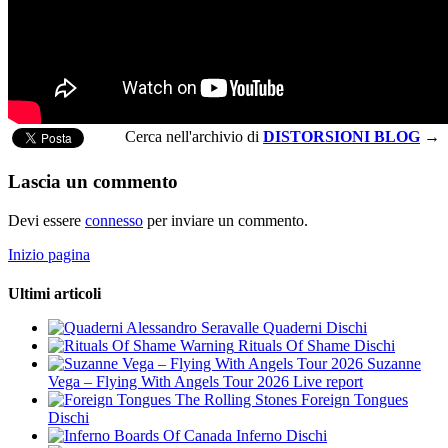
Cerca nell'archivio di
DISTORSIONI BLOG
→
Lascia un commento
Devi essere
connesso
per inviare un commento.
Inizio pagina
Ultimi articoli
Alessandro Seravalle
Quaderni
Dischi
Warning
Rituals Of Shame
Dischi
Suzanne
Vega – Flying With Angels Tour 2026
Live report
The Rolling Stones
Foreign Tongues
Dischi
Boards Of Canada
Inferno
Dischi