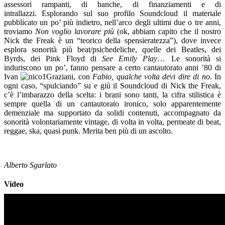
assessori rampanti, di banche, di finanziamenti e di
intrallazzi. Esplorando sul suo profilo Soundcloud il materiale
pubblicato un po’ più indietro, nell’arco degli ultimi due o tre anni,
troviamo
Non voglio lavorare più
(ok, abbiam capito che il nostro
Nick the Freak è un “teorico della spensieratezza”), dove invece
esplora sonorità più beat/psichedeliche, quelle dei Beatles, dei
Byrds, dei Pink Floyd di
See Emily Play
… Le sonorità si
induriscono un po’, fanno pensare a certo cantautorato anni ’80 di
Ivan
Graziani, con
Fabio, qualche volta devi dire di no
. In
ogni caso, “spulciando” su e giù il Soundcloud di Nick the Freak,
c’è l’imbarazzo della scelta: i brani sono tanti, la cifra stilistica è
sempre quella di un cantautorato ironico, solo apparentemente
demenziale ma supportato da solidi contenuti, accompagnato da
sonorità volontariamente vintage, di volta in volta, permeate di beat,
reggae, ska, quasi punk. Merita ben più di un ascolto.
Alberto Sgarlato
Video