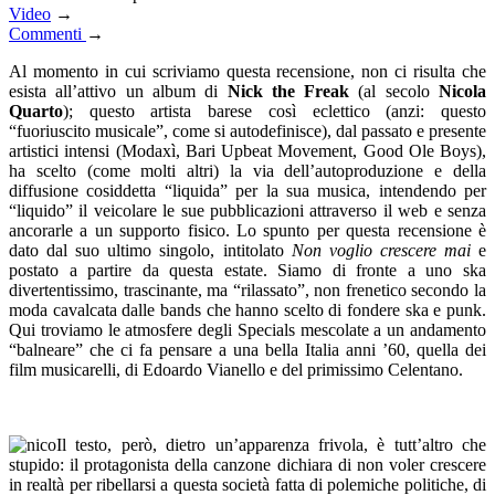
Video
→
Commenti
→
Al momento in cui scriviamo questa recensione, non ci risulta che
esista all’attivo un album di
Nick the Freak
(al secolo
Nicola
Quarto
); questo artista barese così eclettico (anzi: questo
“fuoriuscito musicale”, come si autodefinisce), dal passato e presente
artistici intensi (Modaxì, Bari Upbeat Movement, Good Ole Boys),
ha scelto (come molti altri) la via dell’autoproduzione e della
diffusione cosiddetta “liquida” per la sua musica, intendendo per
“liquido” il veicolare le sue pubblicazioni attraverso il web e senza
ancorarle a un supporto fisico. Lo spunto per questa recensione è
dato dal suo ultimo singolo, intitolato
Non voglio crescere mai
e
postato a partire da questa estate. Siamo di fronte a uno ska
divertentissimo, trascinante, ma “rilassato”, non frenetico secondo la
moda cavalcata dalle bands che hanno scelto di fondere ska e punk.
Qui troviamo le atmosfere degli Specials mescolate a un andamento
“balneare” che ci fa pensare a una bella Italia anni ’60, quella dei
film musicarelli, di Edoardo Vianello e del primissimo Celentano.
Il testo, però, dietro un’apparenza frivola, è tutt’altro che
stupido: il protagonista della canzone dichiara di non voler crescere
in realtà per ribellarsi a questa società fatta di polemiche politiche, di