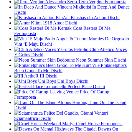
Alessandro Serra
Terra Vergine
Fermoposta
Vincent Migliorisi
In Deep And Dance
Dischi
KinAct
Kinshasa In Action
Dischi
Klimt 1918
Amor
Dischi
Keruak
Cosa Resterà Di Me
Fermoposta
Paolo Angeli & Tenore Murales De Orgosolo
Vint ‘E Maju
Dischi
Petrolio
Club Atletico Voces
Y Gritos
Dischi
Bedouine
Neon Summer Skin
Dischi
Kurt Vile
Philadelphia’s
Been Good To Me
Dischi
AetheR
III
Dischi
Uni Boys
Uni Boys
Dischi
Lemoncello
Perfect Place
Dischi
Leaving Venice
Price Of Caring
Fermoposta
Aldous Harding
Train On The Island
Dischi
Felice Del Gaudio, Gianni Venturi
Sciamantrica
Dischi
Weekend Martyr
Cruel House
Fermoposta
The Citadel
Dawns On