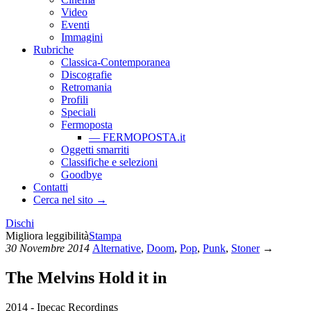
Video
Eventi
Immagini
Rubriche
Classica-Contemporanea
Discografie
Retromania
Profili
Speciali
Fermoposta
— FERMOPOSTA.it
Oggetti smarriti
Classifiche e selezioni
Goodbye
Contatti
Cerca nel sito →
Dischi
Migliora leggibilità
Stampa
30 Novembre 2014
Alternative
,
Doom
,
Pop
,
Punk
,
Stoner
→
The Melvins
Hold it in
2014 - Ipecac Recordings