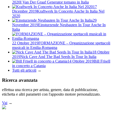
2020
I Van Der Graaf Generator tornano in Italia
17
Dicembre 2019
Kraftwerk In Concerto Anche In Italia Nel
2020
29
Novembre 2019
Einsturzende Neubauten In Tour Anche In
Italia
22 Ottobre 2019
FORMAZIONE – Organizzazione spettacoli
musicali in Emilia-Romagna
18 Ottobre
2019
Nick Cave And The Bad Seeds In Tour In Italia
14 Ottobre 2019
Bill Frisell
in concerto a Catania
Tutti gli articoli
→
Ricerca avanzata
effettua una ricerca per artista, genere, data di pubblicazione,
etichetta e altri parametri con l'apposito motore personalizzato.
Vai
→