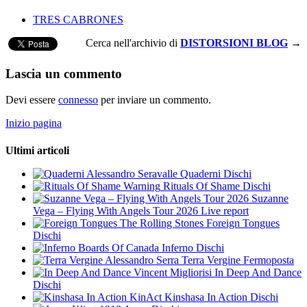
TRES CABRONES
Cerca nell'archivio di
DISTORSIONI BLOG
→
Lascia un commento
Devi essere
connesso
per inviare un commento.
Inizio pagina
Ultimi articoli
Alessandro Seravalle
Quaderni
Dischi
Warning
Rituals Of Shame
Dischi
Suzanne
Vega – Flying With Angels Tour 2026
Live report
The Rolling Stones
Foreign Tongues
Dischi
Boards Of Canada
Inferno
Dischi
Alessandro Serra
Terra Vergine
Fermoposta
Vincent Migliorisi
In Deep And Dance
Dischi
KinAct
Kinshasa In Action
Dischi