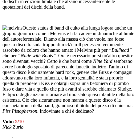
di dischi in edizioni limitate che alzano incessantemente le
quotazioni dei dischi della band.
Questo status di band di culto alla lunga logora anche un
gruppo granitico come i Melvins e li fa cadere in dinamiche al limite
dell'autoreferenziale. Diamo alla massa ciò che vuole, ma forse
questo disco trasuda troppo di rock'n'roll per essere veramente
assorbito da coloro che hanno amato i Melvins più per
“Bullhead”
che per
“Nude with Boots”
. Ora è necessario porsi un'altro quesito:
sono diventati vecchi? Certo è che brani come
Nine Yard
sembrano
avere l'orologio spostato di parecchie lancette indietro, l'animo di
questo disco è sicuramente hard rock, genere che Buzz e compagni
adoravano nella loro infanzia, e la loro genialità è stata proprio
quella di prendere i Kiss e colargli sopra una betoniera di piombo
fuso e dare vita a quello che più avanti si sarebbe chiamato Sludge.
E' tipico degli anziani ritornare ad uno stato quasi infantile della loro
esistenza. Ciò che sicuramente non manca a questo disco è la
consueta ironia della band, grandioso il titolo del pezzo di chiusura:
Piss Pistopherson
. Indovinate a chi è dedicato?
Voto:
5/10
Nick Zurlo