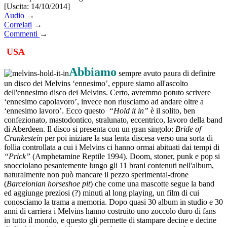
[Uscita: 14/10/2014]
Audio
→
Correlati
→
Commenti
→
USA
Abbiamo
sempre avuto paura di definire
un disco dei Melvins ‘ennesimo’, eppure siamo all'ascolto
dell'ennesimo disco dei Melvins. Certo, avremmo potuto scrivere
‘ennesimo capolavoro’, invece non riusciamo ad andare oltre a
‘ennesimo lavoro’. Ecco questo
“Hold it in”
è il solito, ben
confezionato, mastodontico, stralunato, eccentrico, lavoro della band
di Aberdeen. Il disco si presenta con un gran singolo:
Bride of
Crankestein
per poi iniziare la sua lenta discesa verso una sorta di
follia controllata a cui i Melvins ci hanno ormai abituati dai tempi di
“Prick”
(Amphetamine Reptile 1994). Doom, stoner, punk e pop si
snocciolano pesantemente lungo gli 11 brani contenuti nell'album,
naturalmente non può mancare il pezzo sperimental-drone
(
Barcelonian horseshoe pit
) che come una mascotte segue la band
ed aggiunge preziosi (?) minuti al long playing, un film di cui
conosciamo la trama a memoria. Dopo quasi 30 album in studio e 30
anni di carriera i Melvins hanno costruito uno zoccolo duro di fans
in tutto il mondo, e questo gli permette di stampare decine e decine