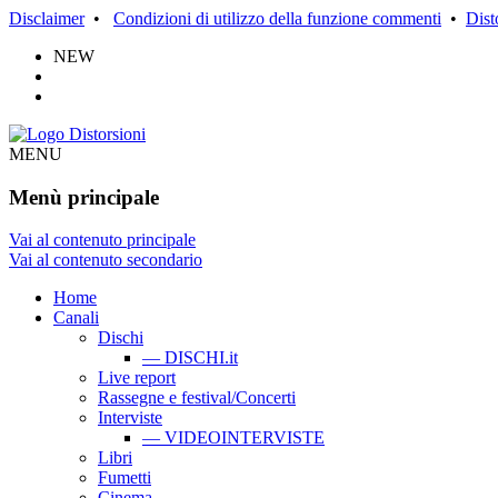
Disclaimer
•
Condizioni di utilizzo della funzione commenti
•
Dist
NEW
MENU
Menù principale
Vai al contenuto principale
Vai al contenuto secondario
Home
Canali
Dischi
— DISCHI.it
Live report
Rassegne e festival/Concerti
Interviste
— VIDEOINTERVISTE
Libri
Fumetti
Cinema