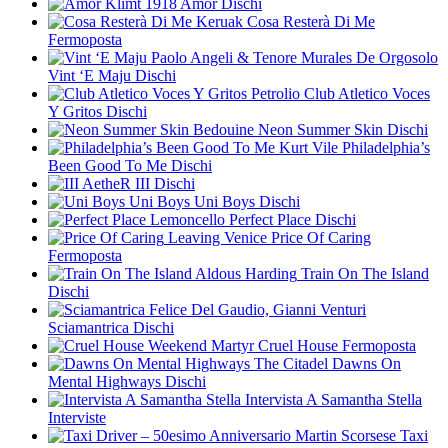
Klimt 1918
Amor
Dischi
Keruak
Cosa Resterà Di Me
Fermoposta
Paolo Angeli & Tenore Murales De Orgosolo
Vint ‘E Maju
Dischi
Petrolio
Club Atletico Voces
Y Gritos
Dischi
Bedouine
Neon Summer Skin
Dischi
Kurt Vile
Philadelphia’s
Been Good To Me
Dischi
AetheR
III
Dischi
Uni Boys
Uni Boys
Dischi
Lemoncello
Perfect Place
Dischi
Leaving Venice
Price Of Caring
Fermoposta
Aldous Harding
Train On The Island
Dischi
Felice Del Gaudio, Gianni Venturi
Sciamantrica
Dischi
Weekend Martyr
Cruel House
Fermoposta
The Citadel
Dawns On
Mental Highways
Dischi
Intervista A Samantha Stella
Interviste
Martin Scorsese
Taxi