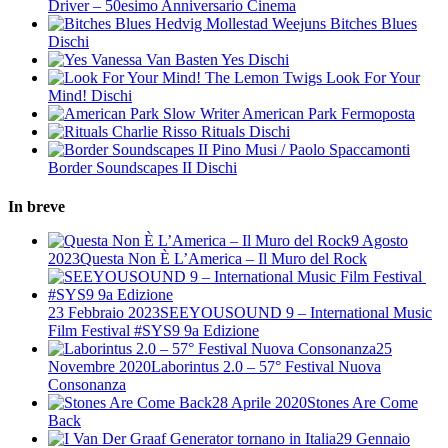
Driver – 50esimo Anniversario
Cinema
Hedvig Mollestad Weejuns
Bitches Blues
Dischi
Vanessa Van Basten
Yes
Dischi
The Lemon Twigs
Look For Your
Mind!
Dischi
Slow Writer
American Park
Fermoposta
Charlie Risso
Rituals
Dischi
Pino Musi / Paolo Spaccamonti
Border Soundscapes II
Dischi
In breve
9 Agosto
2023
Questa Non È L’America – Il Muro del Rock
23 Febbraio 2023
​SEEYOUSOUND 9 – International Music
Film Festival ​#SYS9 9a Edizione
25
Novembre 2020
Laborintus 2.0 – 57° Festival Nuova
Consonanza
28 Aprile 2020
Stones Are Come
Back
29 Gennaio