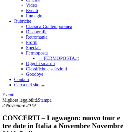
Video
Eventi
Immagini
Rubriche
Classica-Contemporanea
Discografie
Retromania
Profili
Speciali
Fermoposta
— FERMOPOSTA.it
Oggetti smarriti
Classifiche e selezioni
Goodbye
Contatti
Cerca nel sito →
Eventi
Migliora leggibilità
Stampa
2 Novembre 2019
CONCERTI – Lagwagon: nuovo tour e
tre date in Italia a Novembre
Novembre