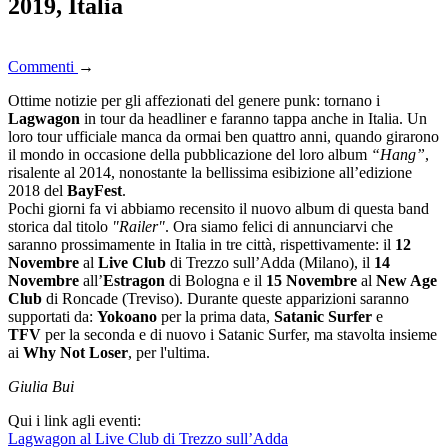
2019, Italia
Commenti
→
Ottime notizie per gli affezionati del genere punk: tornano i
Lagwagon
in tour da headliner e faranno tappa anche in Italia. Un
loro tour ufficiale manca da ormai ben quattro anni, quando girarono
il mondo in occasione della pubblicazione del loro album
“Hang”
,
risalente al 2014, nonostante la bellissima esibizione all’edizione
2018 del
BayFest
.
Pochi giorni fa vi abbiamo recensito il nuovo album di questa band
storica dal titolo
"Railer"
. Ora siamo felici di annunciarvi che
saranno prossimamente in Italia in tre città, rispettivamente: il
12
Novembre
al
Live Club
di Trezzo sull’Adda (Milano), il
14
Novembre
all’
Estragon
di Bologna e il
15 Novembre
al
New Age
Club
di Roncade (Treviso). Durante queste apparizioni saranno
supportati da:
Yokoano
per la prima data,
Satanic Surfer
e
TFV
per la seconda e di nuovo i Satanic Surfer, ma stavolta insieme
ai
Why Not Loser
, per l'ultima.
Giulia Bui
Qui i link agli eventi:
Lagwagon al Live Club di Trezzo sull’Adda