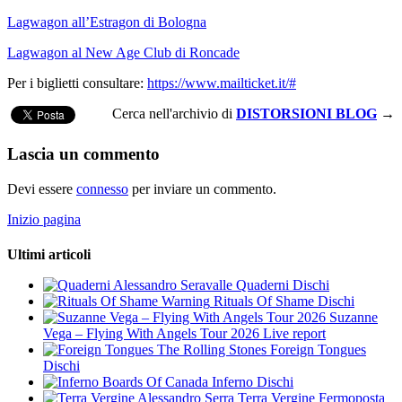
Lagwagon all’Estragon di Bologna
Lagwagon al New Age Club di Roncade
Per i biglietti consultare:
https://www.mailticket.it/#
Cerca nell'archivio di
DISTORSIONI BLOG
→
Lascia un commento
Devi essere
connesso
per inviare un commento.
Inizio pagina
Ultimi articoli
Alessandro Seravalle
Quaderni
Dischi
Warning
Rituals Of Shame
Dischi
Suzanne
Vega – Flying With Angels Tour 2026
Live report
The Rolling Stones
Foreign Tongues
Dischi
Boards Of Canada
Inferno
Dischi
Alessandro Serra
Terra Vergine
Fermoposta