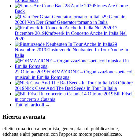
Consonanza
28 Aprile 2020
Stones Are Come
Back
29 Gennaio
2020
I Van Der Graaf Generator tornano in Italia
17
Dicembre 2019
Kraftwerk In Concerto Anche In Italia Nel
2020
29
Novembre 2019
Einsturzende Neubauten In Tour Anche In
Italia
22 Ottobre 2019
FORMAZIONE – Organizzazione spettacoli
musicali in Emilia-Romagna
18 Ottobre
2019
Nick Cave And The Bad Seeds In Tour In Italia
14 Ottobre 2019
Bill Frisell
in concerto a Catania
Tutti gli articoli
→
Ricerca avanzata
effettua una ricerca per artista, genere, data di pubblicazione,
etichetta e altri parametri con l'apposito motore personalizzato.