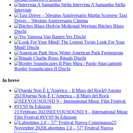
Intervista A Samantha Stella
Interviste
Martin Scorsese
Taxi
Driver – 50esimo Anniversario
Cinema
Hedvig Mollestad Weejuns
Bitches Blues
Dischi
Vanessa Van Basten
Yes
Dischi
The Lemon Twigs
Look For Your
Mind!
Dischi
Slow Writer
American Park
Fermoposta
Charlie Risso
Rituals
Dischi
Pino Musi / Paolo Spaccamonti
Border Soundscapes II
Dischi
In breve
9 Agosto
2023
Questa Non È L’America – Il Muro del Rock
23 Febbraio 2023
​SEEYOUSOUND 9 – International Music
Film Festival ​#SYS9 9a Edizione
25
Novembre 2020
Laborintus 2.0 – 57° Festival Nuova