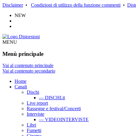
Disclaimer
•
Condizioni di utilizzo della funzione commenti
•
Dist
NEW
MENU
Menù principale
Vai al contenuto principale
Vai al contenuto secondario
Home
Canali
Dischi
— DISCHI.it
Live report
Rassegne e festival/Concerti
Interviste
— VIDEOINTERVISTE
Libri
Fumetti
Cinema