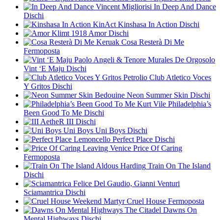
Vincent Migliorisi
In Deep And Dance
Dischi
KinAct
Kinshasa In Action
Dischi
Klimt 1918
Amor
Dischi
Keruak
Cosa Resterà Di Me
Fermoposta
Paolo Angeli & Tenore Murales De Orgosolo
Vint ‘E Maju
Dischi
Petrolio
Club Atletico Voces
Y Gritos
Dischi
Bedouine
Neon Summer Skin
Dischi
Kurt Vile
Philadelphia’s
Been Good To Me
Dischi
AetheR
III
Dischi
Uni Boys
Uni Boys
Dischi
Lemoncello
Perfect Place
Dischi
Leaving Venice
Price Of Caring
Fermoposta
Aldous Harding
Train On The Island
Dischi
Felice Del Gaudio, Gianni Venturi
Sciamantrica
Dischi
Weekend Martyr
Cruel House
Fermoposta
The Citadel
Dawns On
Mental Highways
Dischi