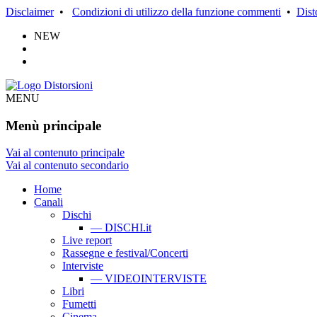
Disclaimer
•
Condizioni di utilizzo della funzione commenti
•
Dist
NEW
MENU
Menù principale
Vai al contenuto principale
Vai al contenuto secondario
Home
Canali
Dischi
— DISCHI.it
Live report
Rassegne e festival/Concerti
Interviste
— VIDEOINTERVISTE
Libri
Fumetti
Cinema