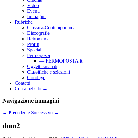
Video
Eventi
Immagini
Rubriche
Classica-Contemporanea
Discografie
Retromania
Profili
Speciali
Fermoposta
— FERMOPOSTA.it
Oggetti smarriti
Classifiche e selezioni
Goodbye
Contatti
Cerca nel sito →
Navigazione immagini
← Precedente
Successivo →
dom2