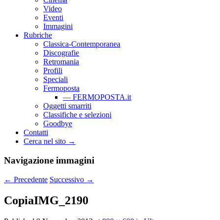
Video
Eventi
Immagini
Rubriche
Classica-Contemporanea
Discografie
Retromania
Profili
Speciali
Fermoposta
— FERMOPOSTA.it
Oggetti smarriti
Classifiche e selezioni
Goodbye
Contatti
Cerca nel sito →
Navigazione immagini
← Precedente
Successivo →
CopiaIMG_2190