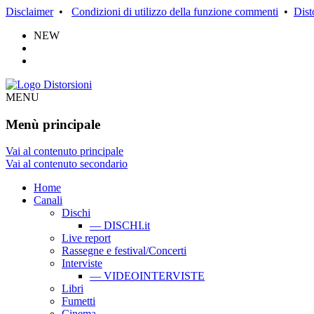
Disclaimer
•
Condizioni di utilizzo della funzione commenti
•
Dist
NEW
MENU
Menù principale
Vai al contenuto principale
Vai al contenuto secondario
Home
Canali
Dischi
— DISCHI.it
Live report
Rassegne e festival/Concerti
Interviste
— VIDEOINTERVISTE
Libri
Fumetti
Cinema