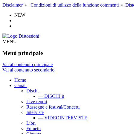
Disclaimer
•
Condizioni di utilizzo della funzione commenti
•
Dist
NEW
MENU
Menù principale
Vai al contenuto principale
Vai al contenuto secondario
Home
Canali
Dischi
— DISCHI.it
Live report
Rassegne e festival/Concerti
Interviste
— VIDEOINTERVISTE
Libri
Fumetti
Cinema