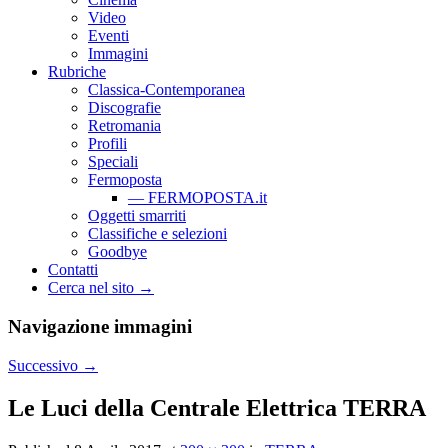
Video
Eventi
Immagini
Rubriche
Classica-Contemporanea
Discografie
Retromania
Profili
Speciali
Fermoposta
— FERMOPOSTA.it
Oggetti smarriti
Classifiche e selezioni
Goodbye
Contatti
Cerca nel sito →
Navigazione immagini
Successivo →
Le Luci della Centrale Elettrica TERRA